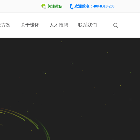
关注微信
欢迎致电：400-8310-286
决方案
关于诺怀
人才招聘
联系我们
，跨境电商商城，APP商
品以及针对不同行业量身定制
统，具备“会员管理、会员积
微信支付”等 功能的会员系
、短信系统、邮件系统、站内