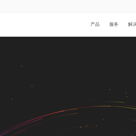
产品
服务
解
诺怀电商系统
提供微信商城，多商户商城
城，小程序商城等成熟产
店、4S店售后维修服务部
电商解决方案。
销存、客户关系及财务账款
微信会员系统
基于微信公众号的O2O系
分、积分消费、商品销售、
统
诺怀在线考试系统
系统集成了CMS管理模块